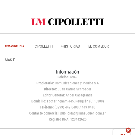
CIPOLLETTI
+HISTORIAS
EL COMEDOR
TEMAS DEL DÍA
MAS E
Información
Edición:
6949
Propietario:
Comunicaciones y Medios S.A
Director:
Juan Carlos Schroeder
Editor General:
Ángel Casagrande
Domicilio:
Fotheringham 445, Neuquén (CP 8300)
Teléfono:
(0299) 449 0400 / 449 0410
Contacto comercial:
publicidad@lmneuquen.com.ar
Registro DNA: 123442625