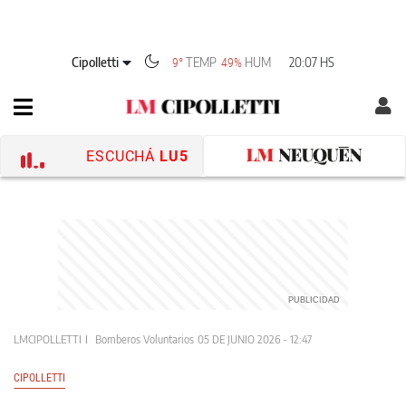
Cipolletti
TEMP
HUM
20:07 HS
9°
49%
ESCUCHÁ
LU5
LMCIPOLLETTI
Bomberos Voluntarios
05 DE JUNIO 2026 - 12:47
CIPOLLETTI