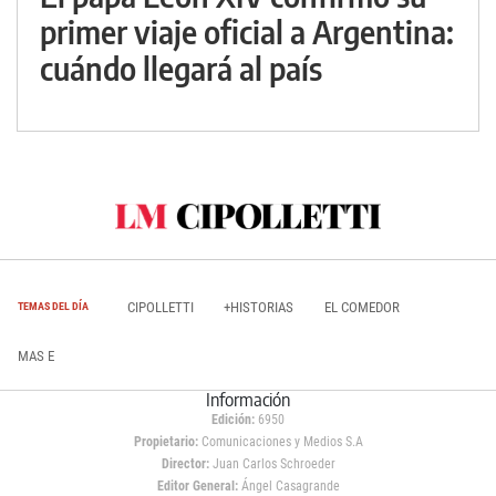
primer viaje oficial a Argentina:
cuándo llegará al país
CIPOLLETTI
+HISTORIAS
EL COMEDOR
TEMAS DEL DÍA
MAS E
Información
Edición:
6950
Propietario:
Comunicaciones y Medios S.A
Director:
Juan Carlos Schroeder
Editor General:
Ángel Casagrande