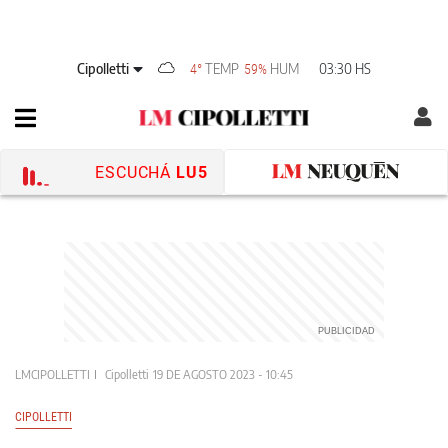
Cipolletti
TEMP
HUM
03:30 HS
4°
59%
ESCUCHÁ
LU5
LMCIPOLLETTI
Cipolletti
19 DE AGOSTO 2023 - 10:45
CIPOLLETTI