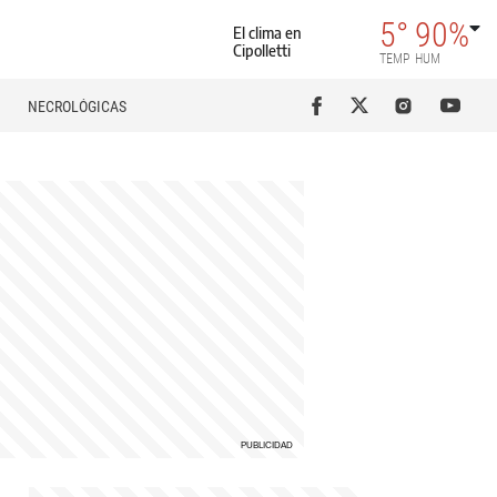
5°
90%
El clima en
Cipolletti
TEMP
HUM
NECROLÓGICAS