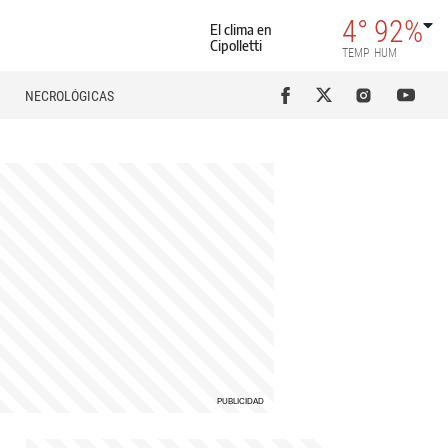
4°
92%
El clima en
Cipolletti
TEMP
HUM
NECROLÓGICAS