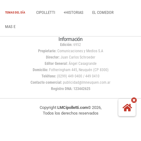
CIPOLLETTI
+HISTORIAS
EL COMEDOR
TEMAS DEL DÍA
MAS E
Información
Edición:
6952
Propietario:
Comunicaciones y Medios S.A
Director:
Juan Carlos Schroeder
Editor General:
Ángel Casagrande
Domicilio:
Fotheringham 445, Neuquén (CP 8300)
Teléfono:
(0299) 449 0400 / 449 0410
Contacto comercial:
publicidad@lmneuquen.com.ar
Registro DNA: 123442625
Copyright
LMCipolletti.com
© 2026,
Todos los derechos reservados