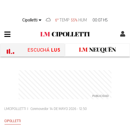
Cipolletti
TEMP
HUM
00:07 HS
6°
55%
ESCUCHÁ
LU5
LMCIPOLLETTI
Conmovedor
14 DE MAYO 2026 - 12:50
CIPOLLETTI