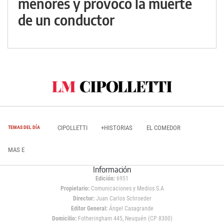
menores y provocó la muerte
de un conductor
CIPOLLETTI
+HISTORIAS
EL COMEDOR
TEMAS DEL DÍA
MAS E
Información
Edición:
6951
Propietario:
Comunicaciones y Medios S.A
Director:
Juan Carlos Schroeder
Editor General:
Ángel Casagrande
Domicilio:
Fotheringham 445, Neuquén (CP 8300)