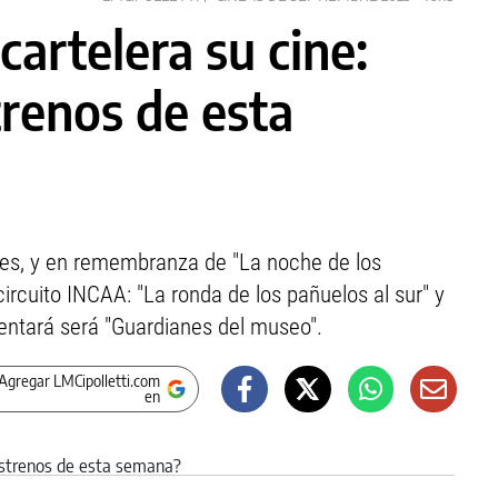
cartelera su cine:
trenos de esta
les, y en remembranza de "La noche de los
ircuito INCAA: "La ronda de los pañuelos al sur" y
esentará será "Guardianes del museo".
Agregar LMCipolletti.com
en