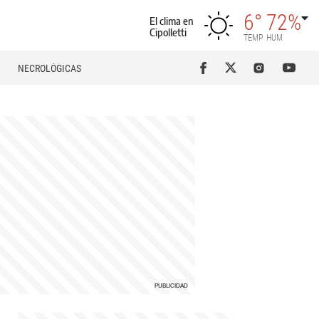
6°
72%
El clima en
Cipolletti
TEMP
HUM
NECROLÓGICAS