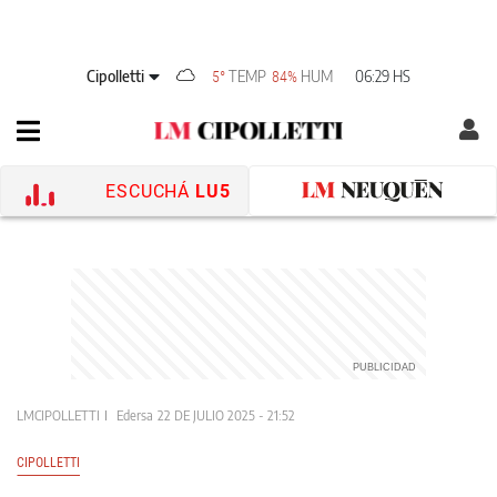
Cipolletti
TEMP
HUM
06:29 HS
5°
84%
ESCUCHÁ
LU5
LMCIPOLLETTI
Edersa
22 DE JULIO 2025 - 21:52
CIPOLLETTI