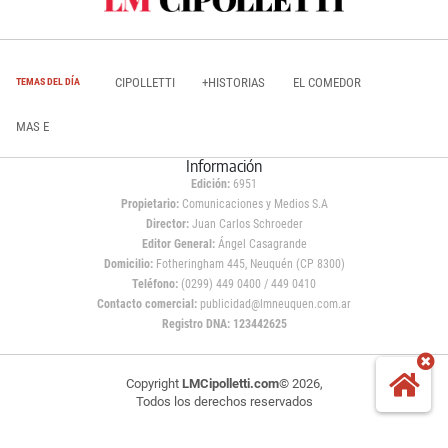
CIPOLLETTI
+HISTORIAS
EL COMEDOR
TEMAS DEL DÍA
MAS E
Información
Edición:
6951
Propietario:
Comunicaciones y Medios S.A
Director:
Juan Carlos Schroeder
Editor General:
Ángel Casagrande
Domicilio:
Fotheringham 445, Neuquén (CP 8300)
Teléfono:
(0299) 449 0400 / 449 0410
Contacto comercial:
publicidad@lmneuquen.com.ar
Registro DNA: 123442625
Copyright
LMCipolletti.com
© 2026,
Todos los derechos reservados