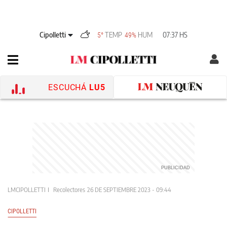
Cipolletti
TEMP
HUM
07:37 HS
5°
49%
ESCUCHÁ
LU5
LMCIPOLLETTI
Recolectores
26 DE SEPTIEMBRE 2023 - 09:44
CIPOLLETTI