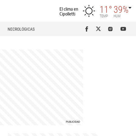
11°
39%
El clima en
Cipolletti
TEMP
HUM
NECROLÓGICAS