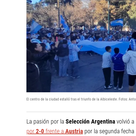
El centro de la ciudad estalló tras el triunfo de la Albiceleste. Fotos: Ant
La pasión por la
Selección Argentina
volvió a
por
2-0
frente a
Austria
por la segunda fecha d