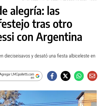
e alegría: las
festejo tras otro
ssi con Argentina
en dieciseisavos y desató una fiesta albiceleste en
Agregar LMCipolletti.com
en