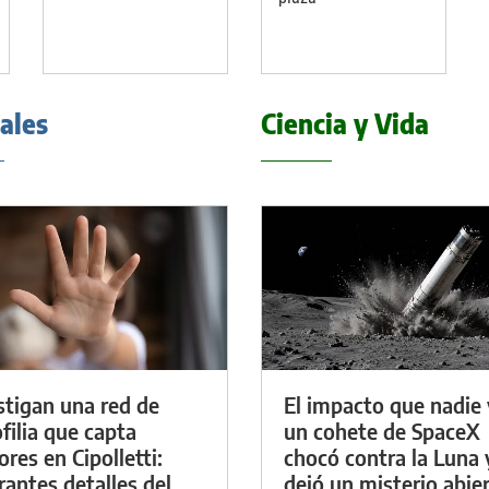
iales
Ciencia y Vida
stigan una red de
El impacto que nadie 
filia que capta
un cohete de SpaceX
res en Cipolletti:
chocó contra la Luna 
rantes detalles del
dejó un misterio abie