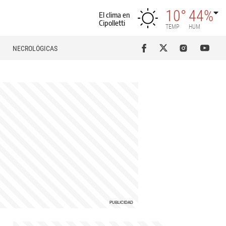
10°
44%
El clima en
Cipolletti
TEMP
HUM
NECROLÓGICAS