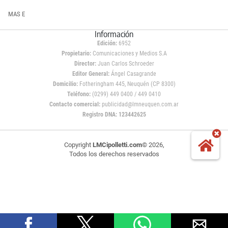
MAS E
Información
Edición:
6952
Propietario:
Comunicaciones y Medios S.A
Director:
Juan Carlos Schroeder
Editor General:
Ángel Casagrande
Domicilio:
Fotheringham 445, Neuquén (CP 8300)
Teléfono:
(0299) 449 0400 / 449 0410
Contacto comercial:
publicidad@lmneuquen.com.ar
Registro DNA: 123442625
Copyright
LMCipolletti.com
© 2026,
Todos los derechos reservados