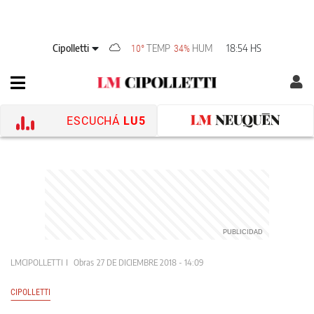
Cipolletti
TEMP
HUM
18:54 HS
10°
34%
ESCUCHÁ
LU5
LMCIPOLLETTI
Obras
27 DE DICIEMBRE 2018 - 14:09
CIPOLLETTI