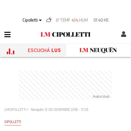
Cipolletti
TEMP
HUM
01:40 HS
5°
45%
ESCUCHÁ
LU5
LMCIPOLLETTI
Neuquén
12 DE DICIEMBRE 2018 - 17:28
CIPOLLETTI