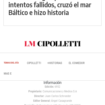
intentos fallidos, cruzó el mar
Báltico e hizo historia
CIPOLLETTI
+HISTORIAS
EL COMEDOR
TEMAS DEL DÍA
MAS E
Información
Edición:
6952
Propietario:
Comunicaciones y Medios S.A
Director:
Juan Carlos Schroeder
Editor General:
Ángel Casagrande