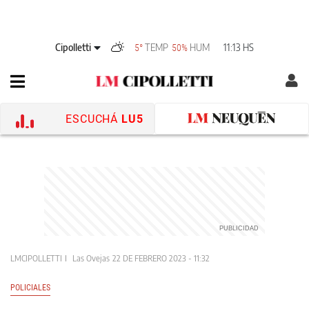
Cipolletti
TEMP
HUM
11:13 HS
5°
50%
ESCUCHÁ
LU5
LMCIPOLLETTI
Las Ovejas
22 DE FEBRERO 2023 - 11:32
POLICIALES