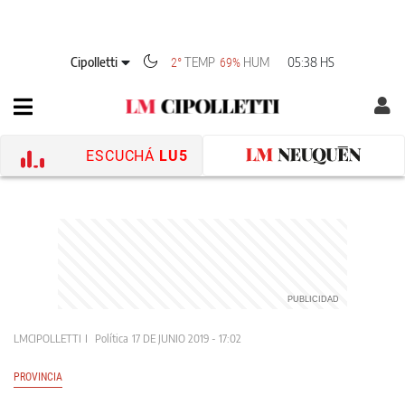
Cipolletti
TEMP
HUM
05:38 HS
2°
69%
ESCUCHÁ
LU5
LMCIPOLLETTI
Política
17 DE JUNIO 2019 - 17:02
PROVINCIA