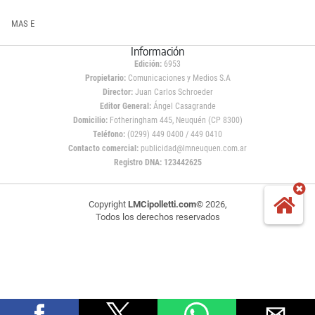
MAS E
Información
Edición:
6953
Propietario:
Comunicaciones y Medios S.A
Director:
Juan Carlos Schroeder
Editor General:
Ángel Casagrande
Domicilio:
Fotheringham 445, Neuquén (CP 8300)
Teléfono:
(0299) 449 0400 / 449 0410
Contacto comercial:
publicidad@lmneuquen.com.ar
Registro DNA: 123442625
Copyright
LMCipolletti.com
© 2026,
Todos los derechos reservados