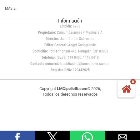
MAS E
Información
Edición:
6953
Propietario:
Comunicaciones y Medios S.A
Director:
Juan Carlos Schroeder
Editor General:
Ángel Casagrande
Domicilio:
Fotheringham 445, Neuquén (CP 8300)
Teléfono:
(0299) 449 0400 / 449 0410
Contacto comercial:
publicidad@lmneuquen.com.ar
Registro DNA: 123442625
Copyright
LMCipolletti.com
© 2026,
Todos los derechos reservados