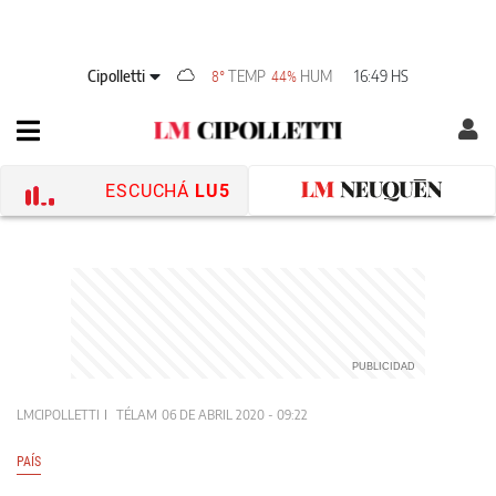
Cipolletti
TEMP
HUM
16:49 HS
8°
44%
ESCUCHÁ
LU5
LMCIPOLLETTI
TÉLAM
06 DE ABRIL 2020 - 09:22
PAÍS