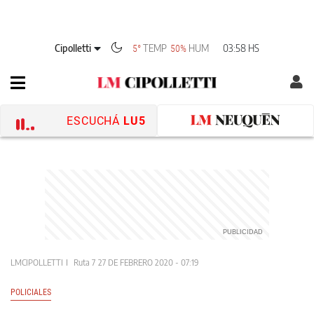
Cipolletti
TEMP
HUM
03:58 HS
5°
50%
ESCUCHÁ
LU5
LMCIPOLLETTI
Ruta 7
27 DE FEBRERO 2020 - 07:19
POLICIALES