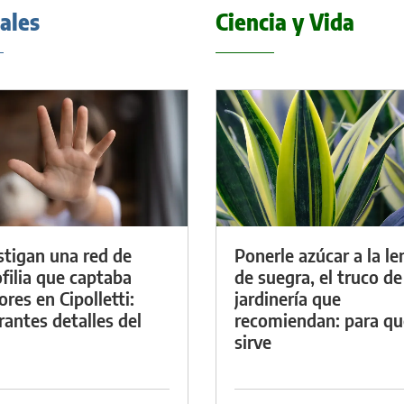
iales
Ciencia y Vida
stigan una red de
Ponerle azúcar a la l
filia que captaba
de suegra, el truco de
res en Cipolletti:
jardinería que
rantes detalles del
recomiendan: para qu
sirve