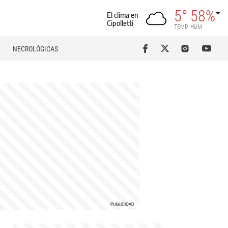
5°
58%
El clima en
Cipolletti
TEMP
HUM
NECROLÓGICAS