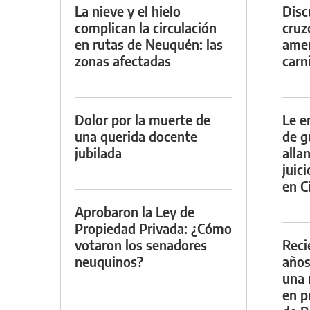
La nieve y el hielo
Discu
complican la circulación
cruz
en rutas de Neuquén: las
amen
zonas afectadas
carn
Dolor por la muerte de
Le e
una querida docente
de g
jubilada
alla
juic
en Ci
Aprobaron la Ley de
Propiedad Privada: ¿Cómo
votaron los senadores
Reci
neuquinos?
años
una 
en p