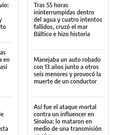
vio:
Tras 55 horas
ininterrumpidas dentro
y
del agua y cuatro intentos
rto
fallidos, cruzó el mar
Báltico e hizo historia
das
a en
Manejaba un auto robado
asi
con 13 años junto a otros
seis menores y provocó la
muerte de un conductor
Así fue el ataque mortal
de
contra un influencer en
Sinaloa: lo mataron en
asta
medio de una transmisión