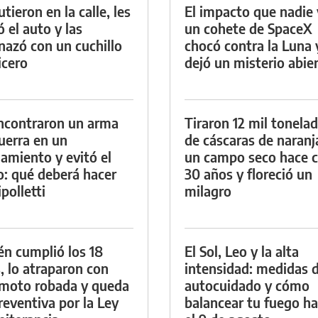
tieron en la calle, les
El impacto que nadie 
ó el auto y las
un cohete de SpaceX
azó con un cuchillo
chocó contra la Luna 
icero
dejó un misterio abie
ncontraron un arma
Tiraron 12 mil tonela
uerra en un
de cáscaras de naranj
namiento y evitó el
un campo seco hace c
io: qué deberá hacer
30 años y floreció un
polletti
milagro
én cumplió los 18
El Sol, Leo y la alta
, lo atraparon con
intensidad: medidas 
moto robada y queda
autocuidado y cómo
reventiva por la Ley
balancear tu fuego h