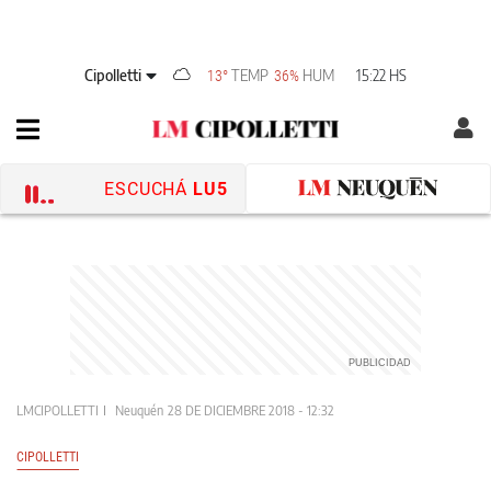
Cipolletti
TEMP
HUM
15:22 HS
13°
36%
ESCUCHÁ
LU5
LMCIPOLLETTI
Neuquén
28 DE DICIEMBRE 2018 - 12:32
CIPOLLETTI