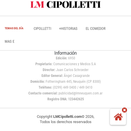
CIPOLLETTI
+HISTORIAS
EL COMEDOR
TEMAS DEL DÍA
MAS E
Información
Edición:
6950
Propietario:
Comunicaciones y Medios S.A
Director:
Juan Carlos Schroeder
Editor General:
Ángel Casagrande
Domicilio:
Fotheringham 445, Neuquén (CP 8300)
Teléfono:
(0299) 449 0400 / 449 0410
Contacto comercial:
publicidad@lmneuquen.com.ar
Registro DNA: 123442625
Copyright
LMCipolletti.com
© 2026,
Todos los derechos reservados