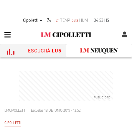
Cipolletti
TEMP
HUM
04:53 HS
2°
68%
ESCUCHÁ
LU5
LMCIPOLLETTI
Escuelas
18 DE JUNIO 2019 - 12:52
CIPOLLETTI