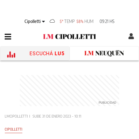
Cipolletti
TEMP
HUM
09:21 HS
5°
58%
ESCUCHÁ
LU5
LMCIPOLLETTI
SUBE
31 DE ENERO 2023 - 10:11
CIPOLLETTI