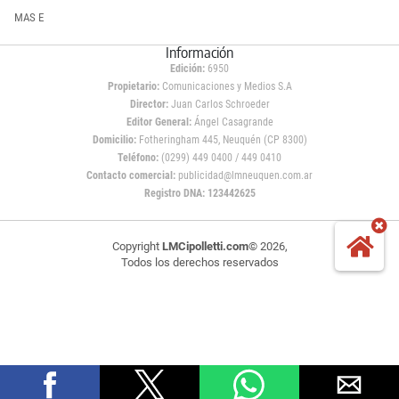
MAS E
Información
Edición:
6950
Propietario:
Comunicaciones y Medios S.A
Director:
Juan Carlos Schroeder
Editor General:
Ángel Casagrande
Domicilio:
Fotheringham 445, Neuquén (CP 8300)
Teléfono:
(0299) 449 0400 / 449 0410
Contacto comercial:
publicidad@lmneuquen.com.ar
Registro DNA: 123442625
Copyright
LMCipolletti.com
© 2026,
Todos los derechos reservados