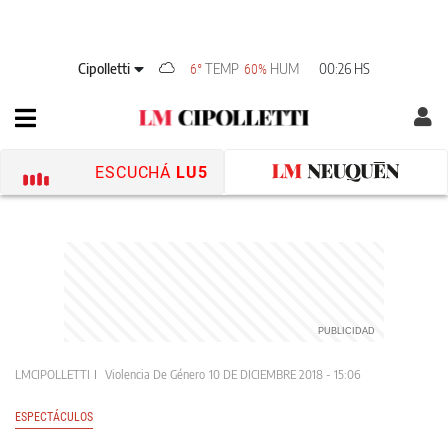
Cipolletti
TEMP
HUM
00:26 HS
6°
60%
ESCUCHÁ
LU5
LMCIPOLLETTI
Violencia De Género
10 DE DICIEMBRE 2018 - 15:06
ESPECTÁCULOS