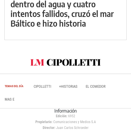
dentro del agua y cuatro
intentos fallidos, cruzó el mar
Báltico e hizo historia
CIPOLLETTI
+HISTORIAS
EL COMEDOR
TEMAS DEL DÍA
MAS E
Información
Edición:
6952
Propietario:
Comunicaciones y Medios S.A
Director:
Juan Carlos Schroeder