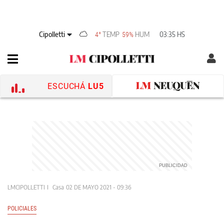
Cipolletti
TEMP
HUM
03:35 HS
4°
59%
ESCUCHÁ
LU5
LMCIPOLLETTI
Casa
02 DE MAYO 2021 - 09:36
POLICIALES