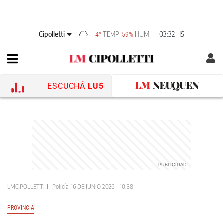
Cipolletti
TEMP
HUM
03:32 HS
4°
59%
ESCUCHÁ
LU5
LMCIPOLLETTI
Policía
16 DE JUNIO 2026 - 10:38
PROVINCIA