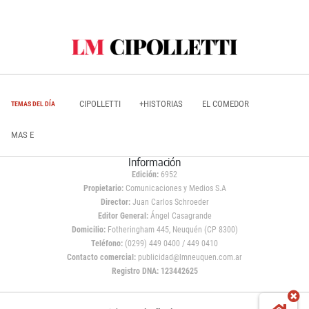
CIPOLLETTI
+HISTORIAS
EL COMEDOR
TEMAS DEL DÍA
MAS E
Información
Edición:
6952
Propietario:
Comunicaciones y Medios S.A
Director:
Juan Carlos Schroeder
Editor General:
Ángel Casagrande
Domicilio:
Fotheringham 445, Neuquén (CP 8300)
Teléfono:
(0299) 449 0400 / 449 0410
Contacto comercial:
publicidad@lmneuquen.com.ar
Registro DNA: 123442625