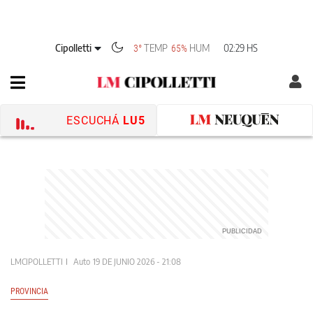
Cipolletti
TEMP
HUM
02:29 HS
3°
65%
ESCUCHÁ
LU5
LMCIPOLLETTI
Auto
19 DE JUNIO 2026 - 21:08
PROVINCIA