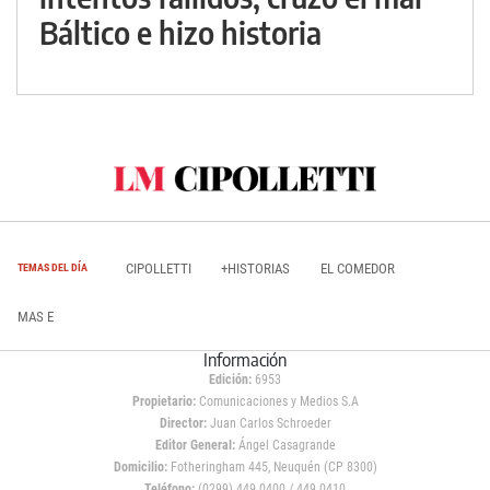
Báltico e hizo historia
CIPOLLETTI
+HISTORIAS
EL COMEDOR
TEMAS DEL DÍA
MAS E
Información
Edición:
6953
Propietario:
Comunicaciones y Medios S.A
Director:
Juan Carlos Schroeder
Editor General:
Ángel Casagrande
Domicilio:
Fotheringham 445, Neuquén (CP 8300)
Teléfono:
(0299) 449 0400 / 449 0410