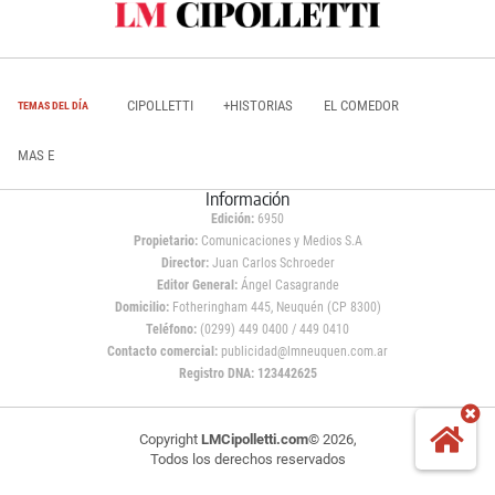
CIPOLLETTI
+HISTORIAS
EL COMEDOR
TEMAS DEL DÍA
MAS E
Información
Edición:
6950
Propietario:
Comunicaciones y Medios S.A
Director:
Juan Carlos Schroeder
Editor General:
Ángel Casagrande
Domicilio:
Fotheringham 445, Neuquén (CP 8300)
Teléfono:
(0299) 449 0400 / 449 0410
Contacto comercial:
publicidad@lmneuquen.com.ar
Registro DNA: 123442625
Copyright
LMCipolletti.com
© 2026,
Todos los derechos reservados