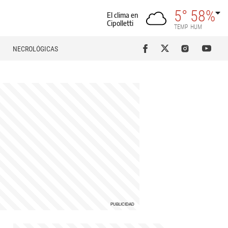
5°
58%
El clima en
Cipolletti
TEMP
HUM
NECROLÓGICAS