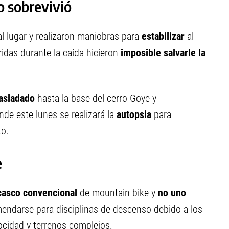
o sobrevivió
al lugar y realizaron maniobras para
estabilizar
al
idas durante la caída hicieron
imposible salvarle la
rasladado
hasta la base del cerro Goye y
onde este lunes se realizará la
autopsia
para
to.
e
casco convencional
de mountain bike y
no uno
omendarse para disciplinas de descenso debido a los
locidad y terrenos complejos.