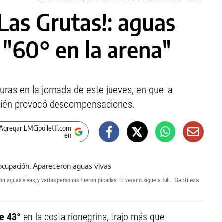
 Las Grutas!: aguas
y "60° en la arena"
ras en la jornada de este jueves, en que la
mbién provocó descompensaciones.
Agregar LMCipolletti.com
en
 aguas vivas, y varias personas fueron picadas. El verano sigue a full.
Gentileza
de 43°
en la costa rionegrina, trajo más que