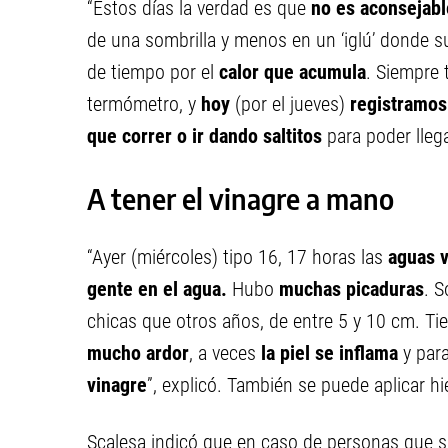
“Estos días la verdad es que
no es aconsejable
de una sombrilla y menos en un ‘iglú’ donde su
de tiempo por el
calor que acumula
. Siempre
termómetro, y
hoy
(por el jueves)
registramos
que correr o ir dando saltitos
para poder llega
A tener el vinagre a mano
“Ayer (miércoles) tipo 16, 17 horas las
aguas v
gente en el agua.
Hubo
muchas picaduras
. 
chicas que otros años, de entre 5 y 10 cm. Tien
mucho ardor
, a veces
la piel se inflama
y par
vinagre
”, explicó. También se puede aplicar hi
Scalesa indicó que en caso de personas que su