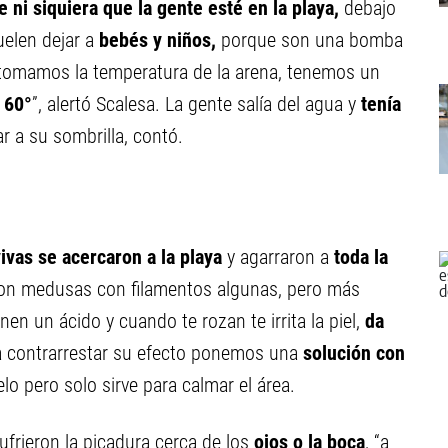
 ni siquiera que la gente esté en la playa,
debajo
elen dejar a
bebés y niños,
porque son una bomba
 tomamos la temperatura de la arena, tenemos un
 60°
”, alertó Scalesa. La gente salía del agua y
tenía
r a su sombrilla, contó.
ivas
se acercaron a la playa
y agarraron a
toda la
Son medusas con filamentos algunas, pero más
en un ácido y cuando te rozan te irrita la piel,
da
a contrarrestar su efecto ponemos una
solución con
elo pero solo sirve para calmar el área.
frieron la picadura cerca de los
ojos o la boca
, “a