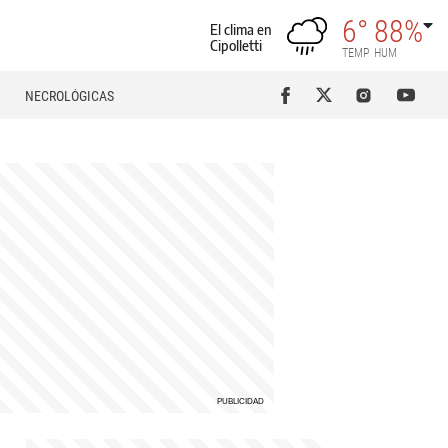
6°
88%
El clima en
Cipolletti
TEMP
HUM
NECROLÓGICAS