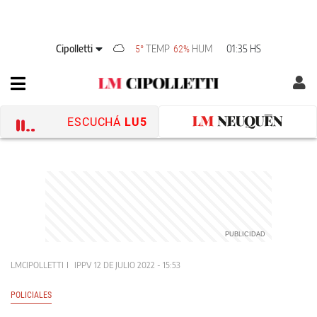
Cipolletti
TEMP
HUM
01:35 HS
5°
62%
ESCUCHÁ
LU5
LMCIPOLLETTI
IPPV
12 DE JULIO 2022 - 15:53
POLICIALES