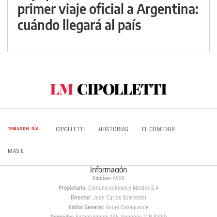
primer viaje oficial a Argentina:
cuándo llegará al país
CIPOLLETTI
+HISTORIAS
EL COMEDOR
TEMAS DEL DÍA
MAS E
Información
Edición:
6950
Propietario:
Comunicaciones y Medios S.A
Director:
Juan Carlos Schroeder
Editor General:
Ángel Casagrande