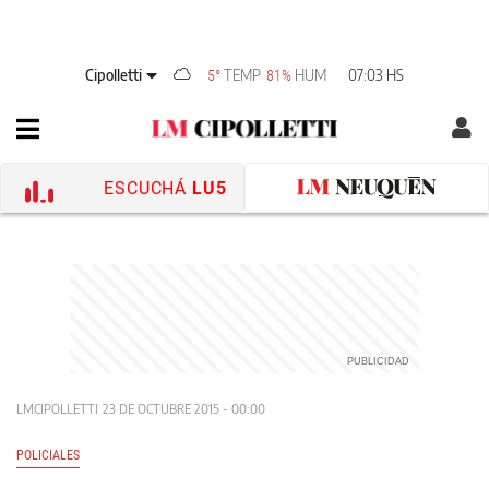
Cipolletti
TEMP
HUM
07:03 HS
5°
81%
ESCUCHÁ
LU5
LMCIPOLLETTI
23 DE OCTUBRE 2015 - 00:00
POLICIALES