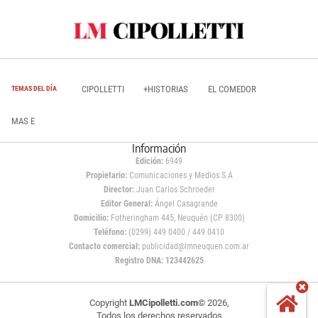
CIPOLLETTI
+HISTORIAS
EL COMEDOR
TEMAS DEL DÍA
MAS E
Información
Edición:
6949
Propietario:
Comunicaciones y Medios S.A
Director:
Juan Carlos Schroeder
Editor General:
Ángel Casagrande
Domicilio:
Fotheringham 445, Neuquén (CP 8300)
Teléfono:
(0299) 449 0400 / 449 0410
Contacto comercial:
publicidad@lmneuquen.com.ar
Registro DNA: 123442625
Copyright
LMCipolletti.com
© 2026,
Todos los derechos reservados