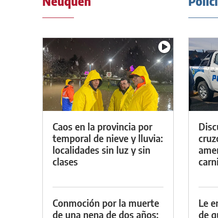
Neuquén
Polic
Caos en la provincia por
Discu
temporal de nieve y lluvia:
cruz
localidades sin luz y sin
amen
clases
carn
Conmoción por la muerte
Le e
de una nena de dos años:
de g