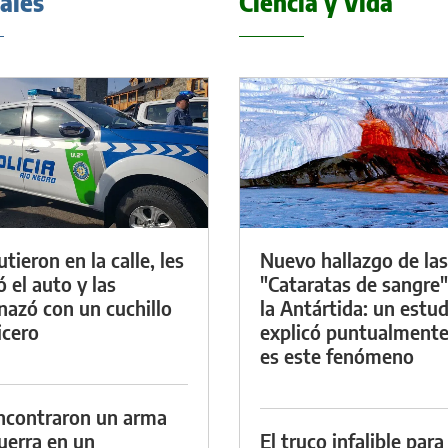
iales
Ciencia y Vida
tieron en la calle, les
Nuevo hallazgo de las
ó el auto y las
"Cataratas de sangre"
azó con un cuchillo
la Antártida: un estud
icero
explicó puntualment
es este fenómeno
ncontraron un arma
uerra en un
El truco infalible para