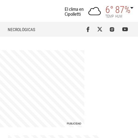
6°
87%
El clima en
Cipolletti
TEMP
HUM
NECROLÓGICAS