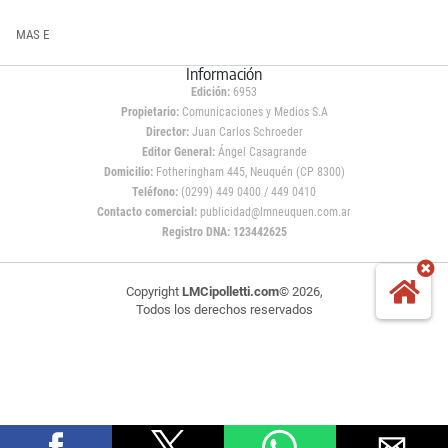
MAS E
Información
Edición:
6953
Propietario:
Comunicaciones y Medios S.A
Director:
Juan Carlos Schroeder
Editor General:
Ángel Casagrande
Domicilio:
Fotheringham 445, Neuquén (CP 8300)
Teléfono:
(0299) 449 0400 / 449 0410
Contacto comercial:
publicidad@lmneuquen.com.ar
Registro DNA: 123442625
Copyright
LMCipolletti.com
© 2026,
Todos los derechos reservados