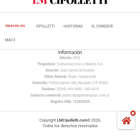
CIPOLLETTI
+HISTORIAS
EL COMEDOR
TEMAS DEL DÍA
MAS E
Información
Edición:
6952
Propietario:
Comunicaciones y Medios S.A
Director:
Juan Carlos Schroeder
Editor General:
Ángel Casagrande
Domicilio:
Fotheringham 445, Neuquén (CP 8300)
Teléfono:
(0299) 449 0400 / 449 0410
Contacto comercial:
publicidad@lmneuquen.com.ar
Registro DNA: 123442625
Copyright
LMCipolletti.com
© 2026,
Todos los derechos reservados