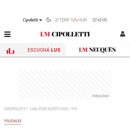
Cipolletti
TEMP
HUM
07:43 HS
2°
72%
ESCUCHÁ
LU5
LMCIPOLLETTI
Lobo
31 DE AGOSTO 2023 - 11:11
POLICIALES