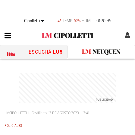
Cipolletti
TEMP
HUM
01:20 HS
4°
92%
ESCUCHÁ
LU5
LMCIPOLLETTI
Costillares
13 DE AGOSTO 2023 - 12:41
POLICIALES