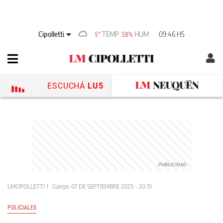
Cipolletti
TEMP
HUM
09:46 HS
5°
58%
ESCUCHÁ
LU5
LMCIPOLLETTI
Cuerpo
07 DE SEPTIEMBRE 2025 - 20:15
POLICIALES