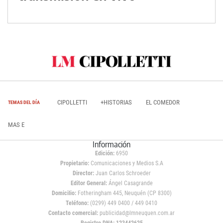
CIPOLLETTI
+HISTORIAS
EL COMEDOR
TEMAS DEL DÍA
MAS E
Información
Edición:
6950
Propietario:
Comunicaciones y Medios S.A
Director:
Juan Carlos Schroeder
Editor General:
Ángel Casagrande
Domicilio:
Fotheringham 445, Neuquén (CP 8300)
Teléfono:
(0299) 449 0400 / 449 0410
Contacto comercial:
publicidad@lmneuquen.com.ar
Registro DNA: 123442625