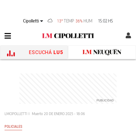
Cipolletti
TEMP
HUM
15:02 HS
13°
36%
ESCUCHÁ
LU5
LMCIPOLLETTI
Muerto
20 DE ENERO 2025 - 18:06
POLICIALES