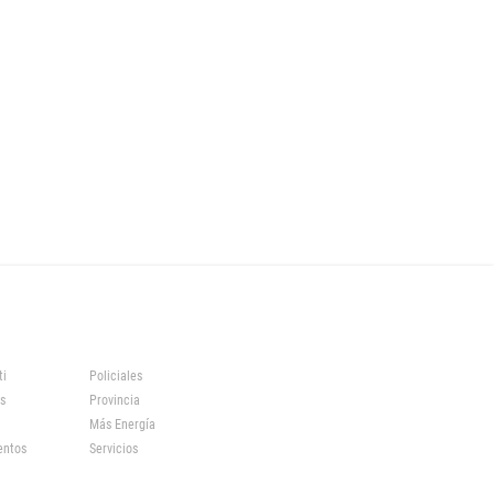
ti
Policiales
s
Provincia
Más Energía
entos
Servicios