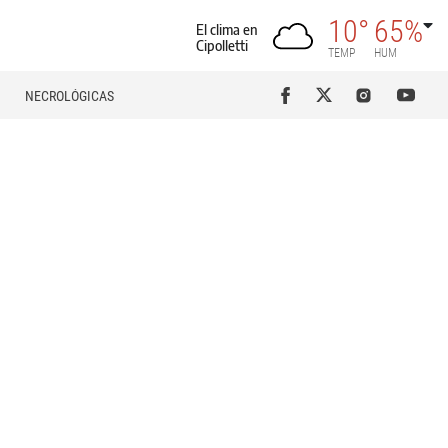
10°
65%
El clima en
Cipolletti
TEMP
HUM
NECROLÓGICAS