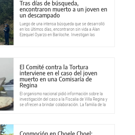
Tras días de búsqueda,
encontraron muerto a un joven en
un descampado
Luego de una intensa búsqueda que se desarrolló
en los últimos días, encontraron sin vida a Alan
Ezequiel Oyarzo en Bariloche. Investigan las
circunstancias del hecho.
El Comité contra la Tortura
interviene en el caso del joven
muerto en una Comisaría de
Regina
El organismo nacional pidió información sobre la
investigación del caso a la Fiscalia de Villa Regina y
se ofrecen a brindar colaboración. La familia de la
víctima sostiene que lo asesinaron.
Conmoción en Choele Choel: