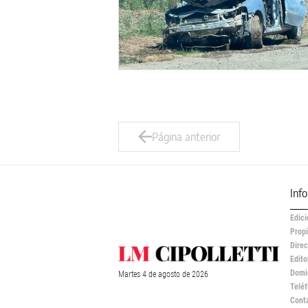
Página anterior
Inf
Edici
Propi
Direc
Edito
Domic
Martes
4 de
agosto
de 2026
Teléf
Cont