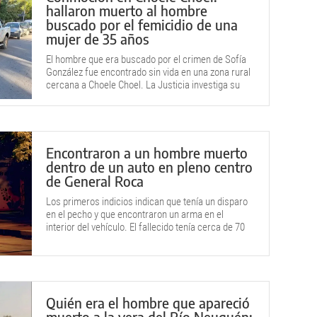
hallaron muerto al hombre
buscado por el femicidio de una
mujer de 35 años
El hombre que era buscado por el crimen de Sofía
González fue encontrado sin vida en una zona rural
cercana a Choele Choel. La Justicia investiga su
muerte mientras avanza la causa por femicidio.
Encontraron a un hombre muerto
dentro de un auto en pleno centro
de General Roca
Los primeros indicios indican que tenía un disparo
en el pecho y que encontraron un arma en el
interior del vehículo. El fallecido tenía cerca de 70
años.
Quién era el hombre que apareció
muerto a la vera del Río Neuquén: