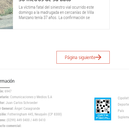
La víctima fatal del siniestro vial ocurrido este
domingo a la madrugada en cercanías de Villa
Manzano tenía 37 años. La confirmación se
conoció horas después del hecho.
Página siguiente
ormación
ón:
6947
etario:
Comunicaciones y Medios S.A
Cipollet
tor:
Juan Carlos Schroeder
Deporte
r General:
Ángel Casagrande
País
ilio:
Fotheringham 445, Neuquén (CP 8300)
Suplem
ono:
(0299) 449 0400 / 449 0410
acto comercial: