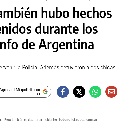
también hubo hechos
enidos durante los
iunfo de Argentina
ervenir la Policía. Además detuvieron a dos chicas
Agregar LMCipolletti.com
en
ina. Pero también se desataron incidentes.
todonoticiasroca.com.ar