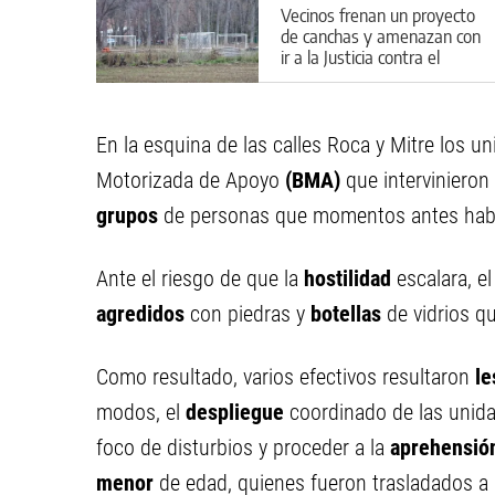
Vecinos frenan un proyecto
de canchas y amenazan con
ir a la Justicia contra el
Municipio
En la esquina de las calles Roca y Mitre los u
Motorizada de Apoyo
(BMA)
que intervinieron
grupos
de personas que momentos antes hab
Ante el riesgo de que la
hostilidad
escalara, e
agredidos
con piedras y
botellas
de vidrios q
Como resultado, varios efectivos resultaron
le
modos, el
despliegue
coordinado de las unida
foco de disturbios y proceder a la
aprehensió
menor
de edad, quienes fueron trasladados a l