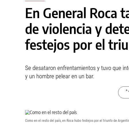
En General Roca 
de violencia y det
festejos por el tr
Se desataron enfrentamientos y tuvo que int
y un hombre pelear en un bar.
+ 
Como en el resto del país, en Roca hubo festejos por el triunfo de Argent