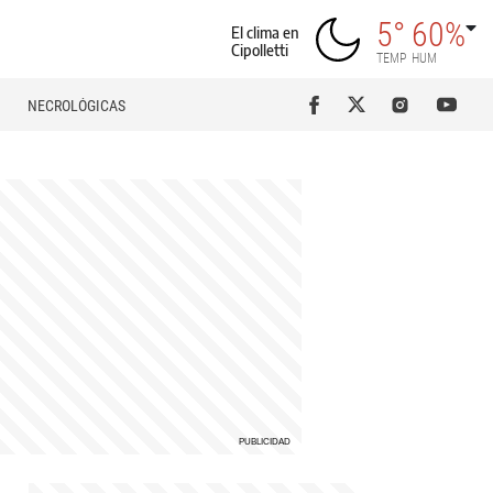
5°
60%
El clima en
Cipolletti
TEMP
HUM
NECROLÓGICAS