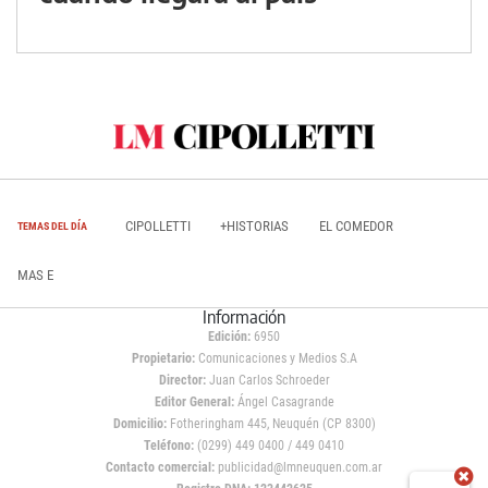
CIPOLLETTI
+HISTORIAS
EL COMEDOR
TEMAS DEL DÍA
MAS E
Información
Edición:
6950
Propietario:
Comunicaciones y Medios S.A
Director:
Juan Carlos Schroeder
Editor General:
Ángel Casagrande
Domicilio:
Fotheringham 445, Neuquén (CP 8300)
Teléfono:
(0299) 449 0400 / 449 0410
Contacto comercial:
publicidad@lmneuquen.com.ar