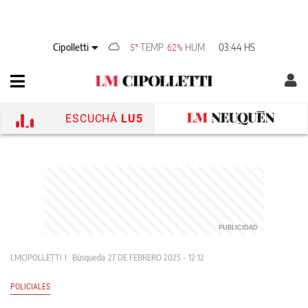
Cipolletti
TEMP
HUM
03:44 HS
5°
62%
ESCUCHÁ
LU5
LMCIPOLLETTI
Búsqueda
27 DE FEBRERO 2025 - 12:12
POLICIALES