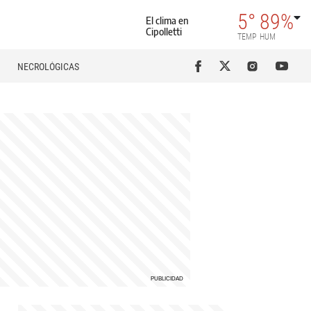
5°
89%
El clima en
Cipolletti
TEMP
HUM
NECROLÓGICAS