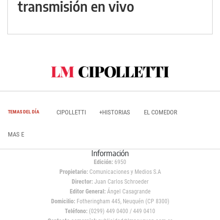
transmisión en vivo
CIPOLLETTI
+HISTORIAS
EL COMEDOR
TEMAS DEL DÍA
MAS E
Información
Edición:
6950
Propietario:
Comunicaciones y Medios S.A
Director:
Juan Carlos Schroeder
Editor General:
Ángel Casagrande
Domicilio:
Fotheringham 445, Neuquén (CP 8300)
Teléfono:
(0299) 449 0400 / 449 0410