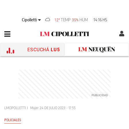
Cipolletti
TEMP
HUM
14:16 HS
12°
35%
ESCUCHÁ
LU5
LMCIPOLLETTI
Mujer
24 DE JULIO 2023 - 17:55
POLICIALES