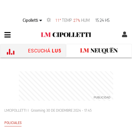
Cipolletti
TEMP
HUM
15:24 HS
11°
27%
ESCUCHÁ
LU5
LMCIPOLLETTI
Grooming
30 DE DICIEMBRE 2024 - 17:45
POLICIALES