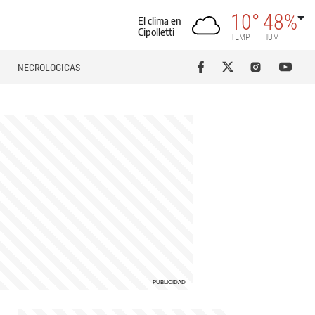
10°
48%
El clima en
Cipolletti
TEMP
HUM
NECROLÓGICAS