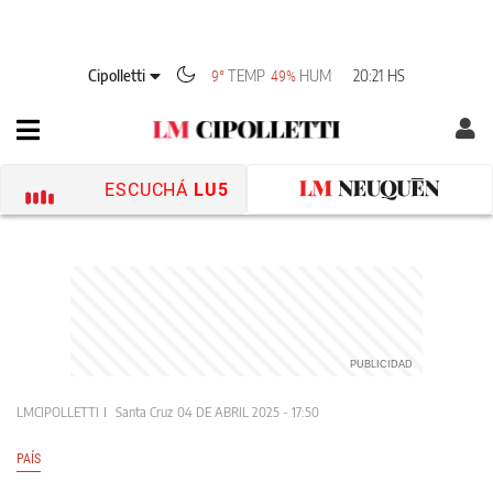
Cipolletti
TEMP
HUM
20:21 HS
9°
49%
ESCUCHÁ
LU5
LMCIPOLLETTI
Santa Cruz
04 DE ABRIL 2025 - 17:50
PAÍS