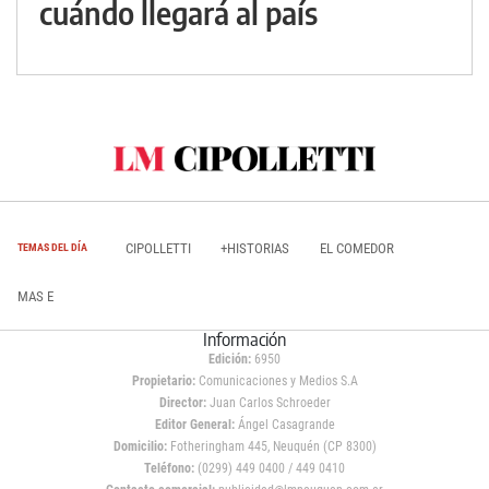
cuándo llegará al país
CIPOLLETTI
+HISTORIAS
EL COMEDOR
TEMAS DEL DÍA
MAS E
Información
Edición:
6950
Propietario:
Comunicaciones y Medios S.A
Director:
Juan Carlos Schroeder
Editor General:
Ángel Casagrande
Domicilio:
Fotheringham 445, Neuquén (CP 8300)
Teléfono:
(0299) 449 0400 / 449 0410