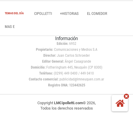
CIPOLLETTI
+HISTORIAS
EL COMEDOR
TEMAS DEL DÍA
MAS E
Información
Edición:
6952
Propietario:
Comunicaciones y Medios S.A
Director:
Juan Carlos Schroeder
Editor General:
Ángel Casagrande
Domicilio:
Fotheringham 445, Neuquén (CP 8300)
Teléfono:
(0299) 449 0400 / 449 0410
Contacto comercial:
publicidad@lmneuquen.com.ar
Registro DNA: 123442625
Copyright
LMCipolletti.com
© 2026,
Todos los derechos reservados