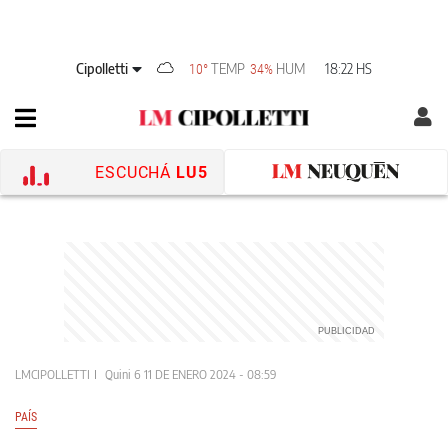
Cipolletti
TEMP
HUM
18:22 HS
10°
34%
ESCUCHÁ
LU5
LMCIPOLLETTI
Quini 6
11 DE ENERO 2024 - 08:59
PAÍS