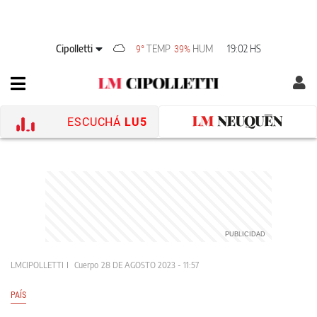
Cipolletti
TEMP
HUM
19:02 HS
9°
39%
ESCUCHÁ
LU5
LMCIPOLLETTI
Cuerpo
28 DE AGOSTO 2023 - 11:57
PAÍS