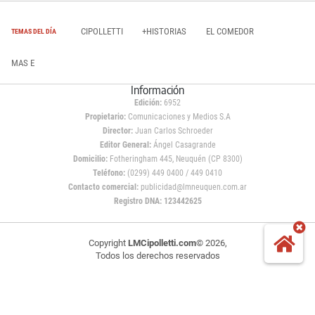
CIPOLLETTI
+HISTORIAS
EL COMEDOR
TEMAS DEL DÍA
MAS E
Información
Edición:
6952
Propietario:
Comunicaciones y Medios S.A
Director:
Juan Carlos Schroeder
Editor General:
Ángel Casagrande
Domicilio:
Fotheringham 445, Neuquén (CP 8300)
Teléfono:
(0299) 449 0400 / 449 0410
Contacto comercial:
publicidad@lmneuquen.com.ar
Registro DNA: 123442625
Copyright
LMCipolletti.com
© 2026,
Todos los derechos reservados