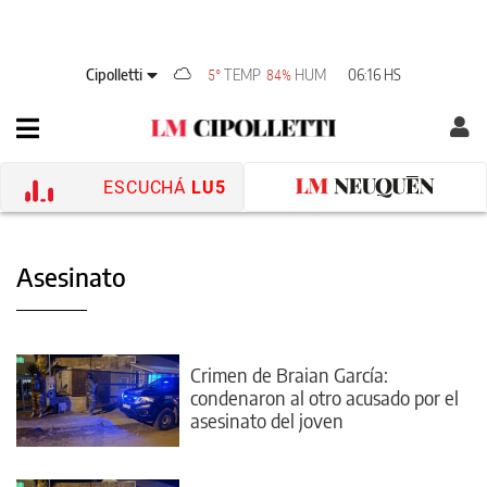
Cipolletti
TEMP
HUM
06:16 HS
5°
84%
ESCUCHÁ
LU5
Asesinato
Crimen de Braian García:
condenaron al otro acusado por el
asesinato del joven