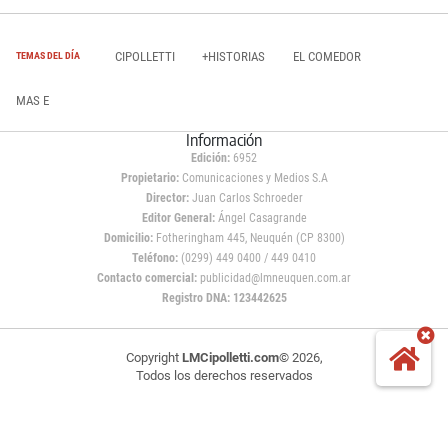
CIPOLLETTI
+HISTORIAS
EL COMEDOR
TEMAS DEL DÍA
MAS E
Información
Edición:
6952
Propietario:
Comunicaciones y Medios S.A
Director:
Juan Carlos Schroeder
Editor General:
Ángel Casagrande
Domicilio:
Fotheringham 445, Neuquén (CP 8300)
Teléfono:
(0299) 449 0400 / 449 0410
Contacto comercial:
publicidad@lmneuquen.com.ar
Registro DNA: 123442625
Copyright
LMCipolletti.com
© 2026,
Todos los derechos reservados