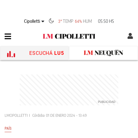
Cipolletti
TEMP
HUM
05:50 HS
3°
64%
ESCUCHÁ
LU5
LMCIPOLLETTI
Córdoba
01 DE ENERO 2024 - 13:49
PAÍS