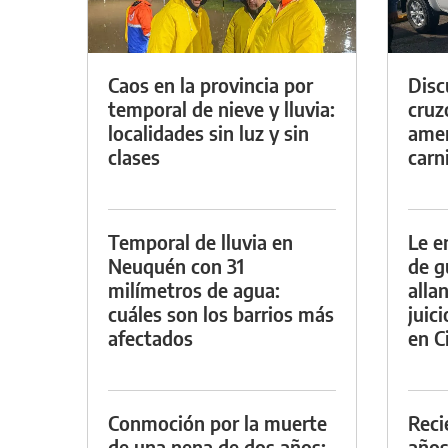
Caos en la provincia por
Discu
temporal de nieve y lluvia:
cruz
localidades sin luz y sin
amen
clases
carn
Temporal de lluvia en
Le e
Neuquén con 31
de g
milímetros de agua:
alla
cuáles son los barrios más
juic
afectados
en Ci
Conmoción por la muerte
Reci
de una nena de dos años:
años