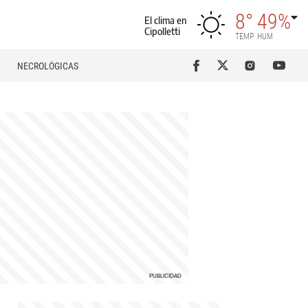
8°
49%
El clima en
Cipolletti
TEMP
HUM
NECROLÓGICAS