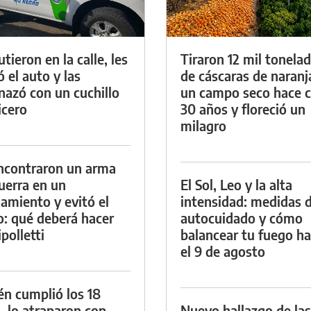
tieron en la calle, les
Tiraron 12 mil tonela
ó el auto y las
de cáscaras de naranj
azó con un cuchillo
un campo seco hace c
icero
30 años y floreció un
milagro
ncontraron un arma
uerra en un
El Sol, Leo y la alta
namiento y evitó el
intensidad: medidas 
io: qué deberá hacer
autocuidado y cómo
polletti
balancear tu fuego h
el 9 de agosto
én cumplió los 18
, lo atraparon con
Nuevo hallazgo de las